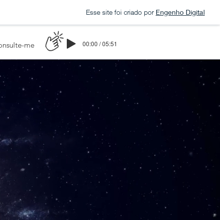
Esse site foi criado por
Engenho Digital
00:00 / 05:51
onsulte-me