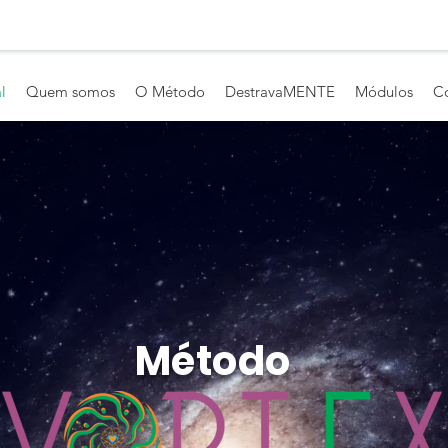
l
Quem somos
O Método
DestravaMENTE
Módulos
C
Método