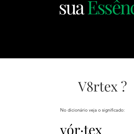
sua
Essên
V8rtex ?
No dicionário veja o significado:
vór·tex