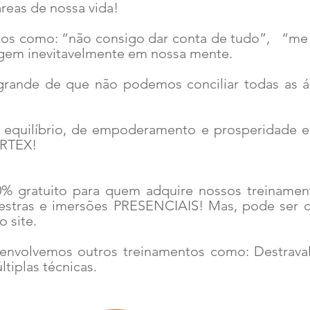
áreas de nossa vida!
s como: “não consigo dar conta de tudo”, “me d
rgem inevitavelmente em nossa mente.
rande de que não podemos conciliar todas as á
 equilíbrio, de empoderamento e prosperidade e
VÓRTEX!
0% gratuito para quem adquire nossos treinamen
estras e imersões PRESENCIAIS! Mas, pode ser 
o site.
envolvemos outros treinamentos como: DestravaM
tiplas técnicas.