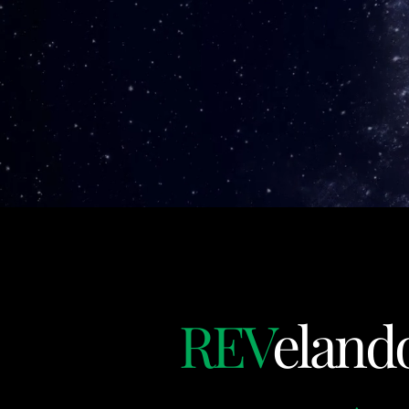
REV
eland