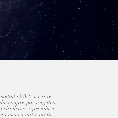
 método V8rtex vai te
ida sempre por ângulos
positivistas. Aprenda a
ncia emocional e adote