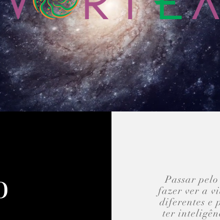
o
Passar pelo
fazer ver a v
diferentes e 
ter inteligê