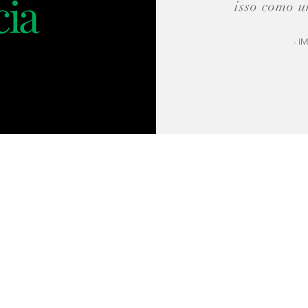
cia
isso como u
- I